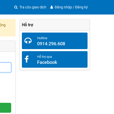
Tra cứu giao dịch
Đăng nhập / Đăng ký
Hỗ trợ
động
Hotline
0914.296.608
Hỗ trợ qua
Facebook