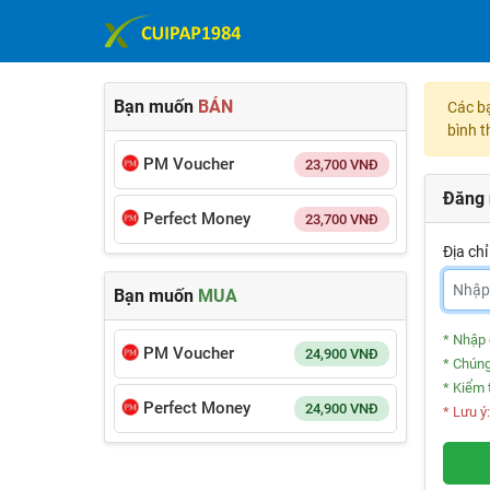
Bạn muốn
BÁN
Các b
bình t
PM Voucher
23,700
VNĐ
Đăng 
Perfect Money
23,700
VNĐ
Địa chỉ
Bạn muốn
MUA
* Nhập 
PM Voucher
24,900
VNĐ
* Chúng
* Kiểm 
Perfect Money
24,900
VNĐ
* Lưu ý